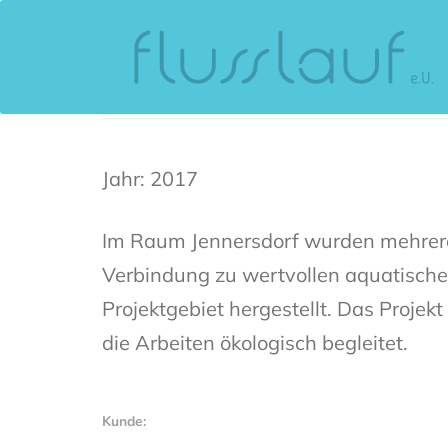
Skip
Skip
Altarmanbindung und Re
to
links
primary
navigation
Jahr: 2017
Skip
to
Im Raum Jennersdorf wurden mehrere
content
Verbindung zu wertvollen aquatischen
Projektgebiet hergestellt. Das Proj
die Arbeiten ökologisch begleitet.
Kunde: